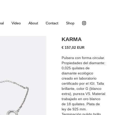
nal
Video
About
Contact
Shop
PULSERA
KARMA
€ 157,02 EUR
Pulsera con forma circular.
Propiedades del diamante:
0,025 quilates de
diamante ecológico
creado en laboratorio
certificado por el IGI. Talla
brillante, color G (blanco
extra), pureza VS. Material
trabajado en oro blanco
de 18 quilates. Plata de
ley de 925 mm.
Terminación pulido brillo.